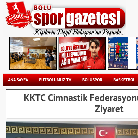
ANA SAYFA
FUTBOLUMUZ TV
BOLUSPOR
BASKETBOL
KKTC Cimnastik Federasyonu
Ziyaret