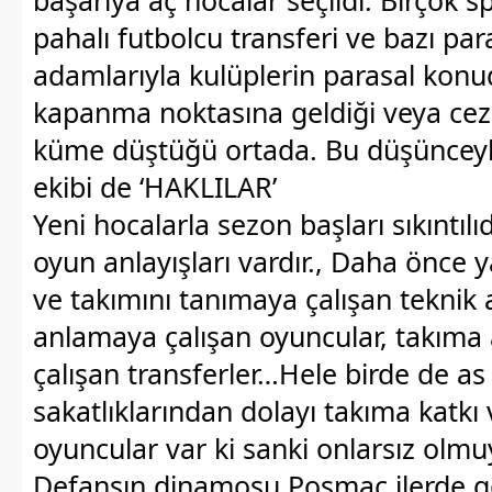
başarıya aç hocalar seçildi. Birçok 
pahalı futbolcu transferi ve bazı pa
adamlarıyla kulüplerin parasal kon
kapanma noktasına geldiği veya cezal
küme düştüğü ortada. Bu düşünceyl
ekibi de ‘HAKLILAR’
Yeni hocalarla sezon başları sıkıntılıd
oyun anlayışları vardır., Daha önce
ve takımını tanımaya çalışan teknik
anlamaya çalışan oyuncular, takıma
çalışan transferler…Hele birde de as
sakatlıklarından dolayı takıma katk
oyuncular var ki sanki onlarsız olmu
Defansın dinamosu Posmaç ilerde 